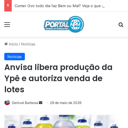
Comer Ovo todo dia faz Bem ou Mal? Veja o que acontece com seu corpo
Menu
P
Início
/
Notícias
Notícias
Anvisa libera produção da
Ypê e autoriza venda de
lotes
Genival Barbosa
Mande
29 de maio de 2026
um
e-
mail