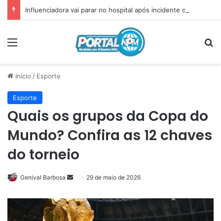
Influenciadora vai parar no hospital após incidente com plug anal
Menu
P
Início
/
Esporte
Esporte
Quais os grupos da Copa do
Mundo? Confira as 12 chaves
do torneio
Genival Barbosa
Mande
29 de maio de 2026
um
e-
mail