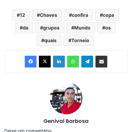
12
Chaves
confira
copa
da
grupos
Mundo
os
quais
Torneio
Linkedin
WhatsApp
Telegram
Compartilhar via e-mail
Genival Barbosa
Deixe um comentário