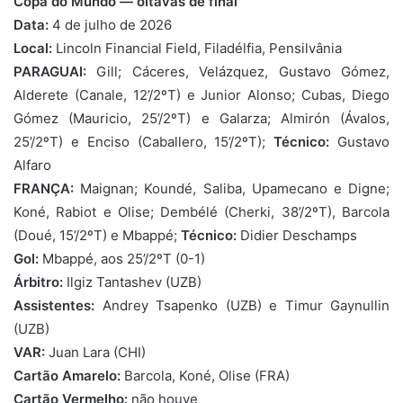
Copa do Mundo — oitavas de final
Data:
4 de julho de 2026
Local:
Lincoln Financial Field, Filadélfia, Pensilvânia
PARAGUAI:
Gill; Cáceres, Velázquez, Gustavo Gómez,
Alderete (Canale, 12’/2ºT) e Junior Alonso; Cubas, Diego
Gómez (Mauricio, 25’/2ºT) e Galarza; Almirón (Ávalos,
25’/2ºT) e Enciso (Caballero, 15’/2ºT);
Técnico:
Gustavo
Alfaro
FRANÇA:
Maignan; Koundé, Saliba, Upamecano e Digne;
Koné, Rabiot e Olise; Dembélé (Cherki, 38’/2ºT), Barcola
(Doué, 15’/2ºT) e Mbappé;
Técnico:
Didier Deschamps
Gol:
Mbappé, aos 25’/2ºT (0-1)
Árbitro:
Ilgiz Tantashev (UZB)
Assistentes:
Andrey Tsapenko (UZB) e Timur Gaynullin
(UZB)
VAR:
Juan Lara (CHI)
Cartão Amarelo:
Barcola, Koné, Olise (FRA)
Cartão Vermelho:
não houve