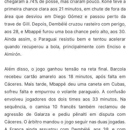
chegaram a 74% de posse, mas criaram pouco. Koné teve a
primeira chance clara aos 21 minutos, em chute de fora da
área que desviou em Diego Gómez e passou perto da
trave de Gill. Depois, Dembélé cruzou rasteiro com perigo,
aos 28, e Mbappé furou uma boa chance pelo alto, aos 30.
Ainda assim, o Paraguai resistiu bem e tentou acelerar
quando recuperou a bola, principalmente com Enciso e
Almirón.
Além disso, o jogo ganhou tensão na reta final. Barcola
recebeu cartão amarelo aos 18 minutos, após falta em
Cáceres. Mais tarde, Mbappé deu uma caneta em Cubas,
sofreu falta e empurrou o volante paraguaio. A confusão
envolveu jogadores dos dois times aos 33 minutos. Na
sequência, o camisa 10 francês também reclamou de
agressão de Galarza e pediu pênalti em disputa com
Cáceres. O árbitro mandou o jogo seguir nas duas jogadas.
A França ainda assustou com Dembélé, aos 38, e com