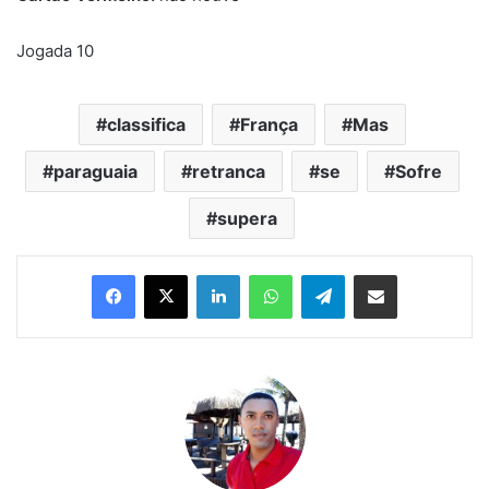
Jogada 10
classifica
França
Mas
paraguaia
retranca
se
Sofre
supera
Linkedin
WhatsApp
Telegram
Compartilhar via e-mail