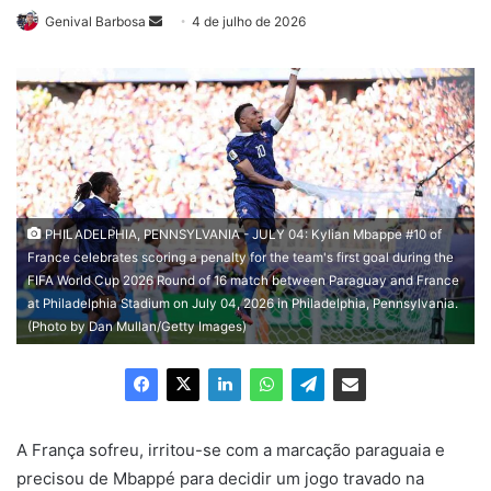
Genival Barbosa
Mande
4 de julho de 2026
um
e-
mail
PHILADELPHIA, PENNSYLVANIA - JULY 04: Kylian Mbappe #10 of
France celebrates scoring a penalty for the team's first goal during the
FIFA World Cup 2026 Round of 16 match between Paraguay and France
at Philadelphia Stadium on July 04, 2026 in Philadelphia, Pennsylvania.
(Photo by Dan Mullan/Getty Images)
A França sofreu, irritou-se com a marcação paraguaia e
precisou de Mbappé para decidir um jogo travado na