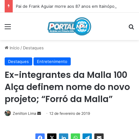
Pai de Frank Aguiar morre aos 87 anos em Itainópolis
Menu
P
Início
/
Destaques
Destaques
Entretenimento
Ex-integrantes da Malla 100
Alça definem nome do novo
projeto; “Forró da Malla”
Zenilton Lima
Mande
12 de fevereiro de 2019
um
e-
mail